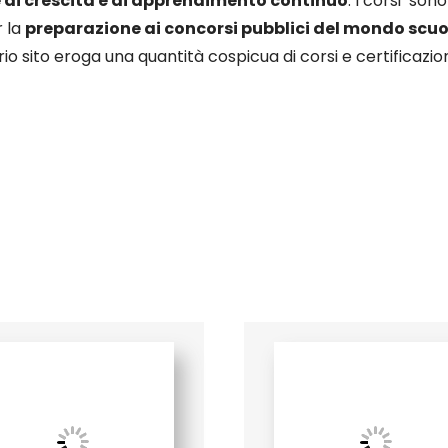
di crescita e di apprendimento continuo
. I corsi son
 la
preparazione ai concorsi pubblici del mondo scu
io sito eroga una quantità cospicua di corsi e certificaz