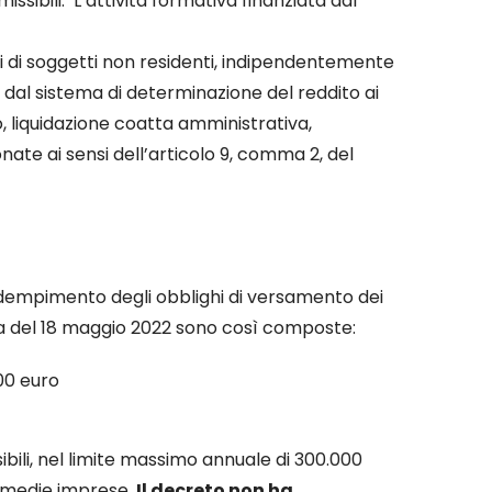
sibili. L’attività formativa finanziata dal
ni di soggetti non residenti, indipendentemente
 dal sistema di determinazione del reddito ai
to, liquidazione coatta amministrativa,
te ai sensi dell’articolo 9, comma 2, del
o adempimento degli obblighi di versamento dei
rima del 18 maggio 2022 sono così composte:
00 euro
bili, nel limite massimo annuale di 300.000
e medie imprese.
Il decreto non ha