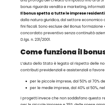
una proroga del credito d’imposta fino al al 31
bonus riguarda vendita e marketing, informati
Il bonus spetta a tutte le imprese residenti 
dalla natura giuridica, dal settore economico 
fini fiscali. Sono escluse del Bonus formazione 
concordato preventivo senza continuità aziend
D.lgs. n. 231/2001.
Come funziona il bonu
L’aiuto dello Stato è legato al rispetto delle 
contributi previdenziali e assistenziali a favo
per le piccole imprese, dal 50% al 70% de
per le medie imprese, dal 40% al 50%, ne
I progetti invece che non soddisfano questo re
per le piccole imprese e 35% delle spese ammis