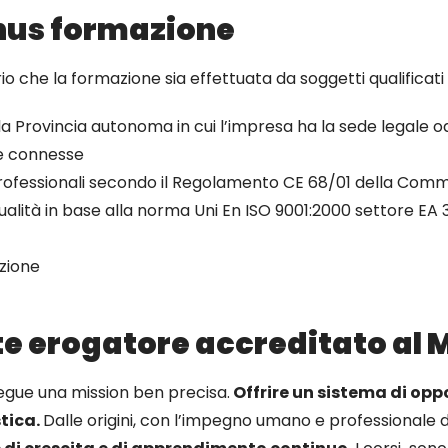
nus formazione
o che la formazione sia effettuata da soggetti qualificati 
la Provincia autonoma in cui l’impresa ha la sede legale 
re connesse
rprofessionali secondo il Regolamento CE 68/01 della Comm
qualità in base alla norma Uni En ISO 9001:2000 settore EA 
zione
e erogatore accreditato al 
rsegue una mission ben precisa.
O
ffrire un sistema di opp
tica.
Dalle origini, con l’impegno umano e professionale di