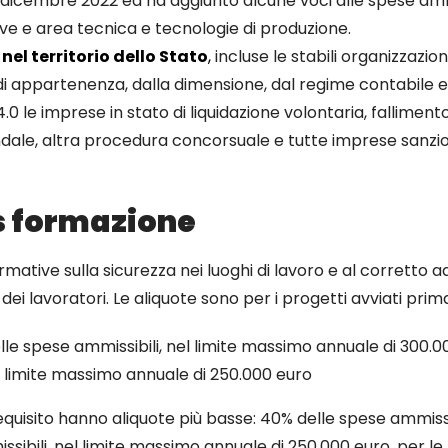
 dicembre 2022 ed ha aggiunto alcune voci alle spese ammis
ve e area tecnica e tecnologie di produzione.
nel territorio dello Stato
,
incluse le stabili organizzazio
di appartenenza, dalla dimensione, dal regime contabile e
4.0 le imprese in stato di liquidazione volontaria, fallimen
ale, altra procedura concorsuale e tutte imprese sanziona
s formazione
normative sulla sicurezza nei luoghi di lavoro e al corrett
re dei lavoratori. Le aliquote sono per i progetti avviati p
lle spese ammissibili, nel limite massimo annuale di 300.0
l limite massimo annuale di 250.000 euro
quisito hanno aliquote più basse: 40% delle spese ammissi
sibili, nel limite massimo annuale di 250.000 euro, per l