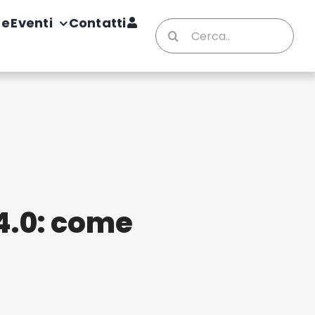
te
Eventi
Contatti
Cerca
per:
4.0: come