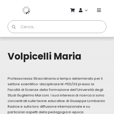
Salta
al
Toggle
contenuto
Naviga
Cerca
Chi S
per:
Bambi
Volpicelli Maria
Pedag
Proget
Professoressa Straordinaria a tempo determinato per il
settore scientifico-disciplinare M-PED/03 presso la
Facoltà di Scienze della Formazione dell’Università degli
Manual
Studi Guglielmo Marconi. I suoi interessi di ricerca si sono
concentrati sulle teorie educative di Giuseppe Lombardo
Radice e sulla loro diffusione internazionale e su
Riviste
particolari aspetti della pedagogia in epoca