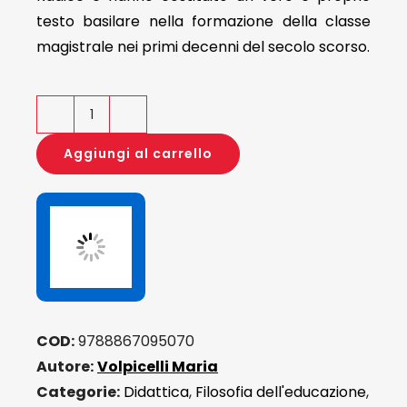
testo basilare nella formazione della classe
magistrale nei primi decenni del secolo scorso.
Lezioni
di
Aggiungi al carrello
didattica
e
ricordi
di
esperienza
magistrale
quantità
COD:
9788867095070
Autore:
Volpicelli Maria
Categorie:
Didattica
,
Filosofia dell'educazione
,