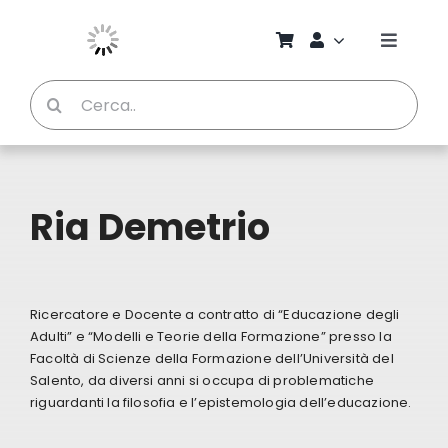
Salta
al
Toggle
contenuto
Naviga
Cerca
Chi S
per:
Bambi
Ria Demetrio
Pedag
Proget
Ricercatore e Docente a contratto di “Educazione degli
Adulti” e “Modelli e Teorie della Formazione” presso la
Manual
Facoltà di Scienze della Formazione dell’Università del
Salento, da diversi anni si occupa di problematiche
riguardanti la filosofia e l’epistemologia dell’educazione.
Riviste