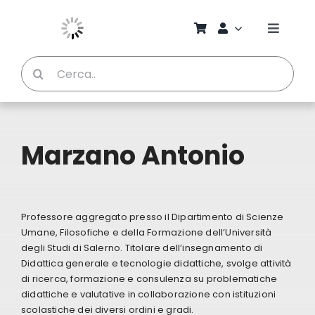
Salta
al
Toggle
contenuto
Naviga
Cerca
Chi S
per:
Bambi
Marzano Antonio
Pedag
Proget
Professore aggregato presso il Dipartimento di Scienze
Umane, Filosofiche e della Formazione dell’Università
degli Studi di Salerno. Titolare dell’insegnamento di
Manual
Didattica generale e tecnologie didattiche, svolge attività
di ricerca, formazione e consulenza su problematiche
didattiche e valutative in collaborazione con istituzioni
Riviste
scolastiche dei diversi ordini e gradi.