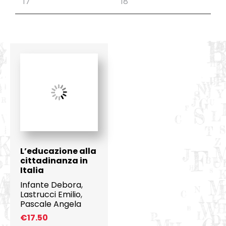
L’educazione alla
cittadinanza in
Italia
Infante Debora
,
Lastrucci Emilio
,
Pascale Angela
€
17.50