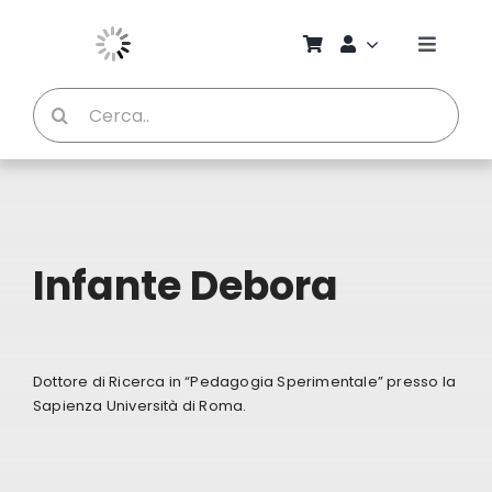
Salta
al
Toggle
contenuto
Naviga
Cerca
Chi S
per:
Bambi
Pedag
Infante Debora
Proget
Dottore di Ricerca in “Pedagogia Sperimentale” presso la
Manual
Sapienza Università di Roma.
Riviste