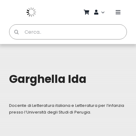
Salta
al
Toggle
contenuto
Naviga
Cerca
Chi S
per:
Bambi
Pedag
Garghella Ida
Proget
Docente di Letteratura italiana e Letteratura per l’infanzia
Manual
presso l’Università degli Studi di Perugia.
Riviste