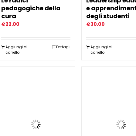
Le radici
Leadership edu
pedagogiche della
e apprendimen
cura
degli studenti
€
22.00
€
30.00
Aggiungi al
Dettagli
Aggiungi al
carrello
carrello