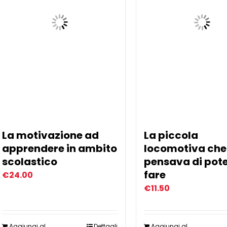
La motivazione ad
La piccola
apprendere in ambito
locomotiva che
scolastico
pensava di pot
fare
€
24.00
€
11.50
Aggiungi al
Dettagli
Aggiungi al