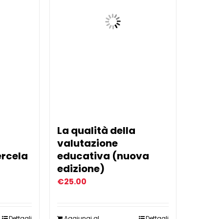
La qualità della
valutazione
ercela
educativa (nuova
edizione)
€
25.00
Dettagli
Aggiungi al
Dettagli