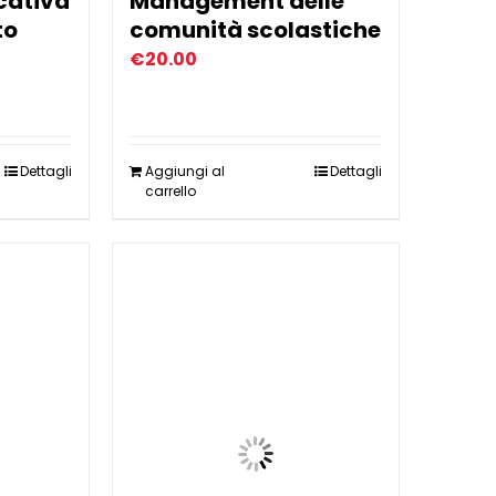
cativa
Management delle
to
comunità scolastiche
€
20.00
Dettagli
Aggiungi al
Dettagli
carrello