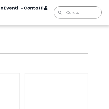
te
Eventi
Contatti
Cerca
per: