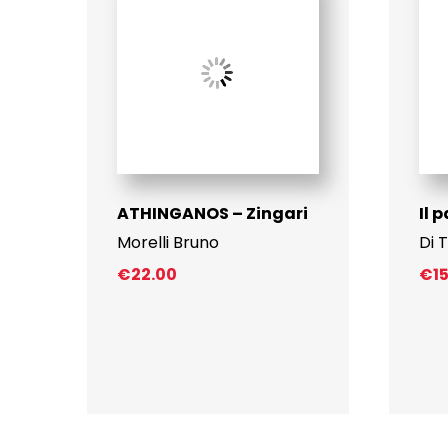
ATHINGANOS – Zingari
Il 
Morelli Bruno
Di T
€
22.00
€
1