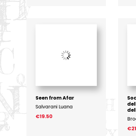
Seen from Afar
Soc
del
Salvarani Luana
de
€
19.50
Bro
€
2