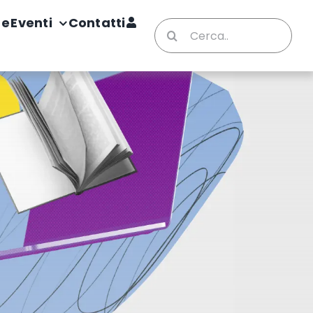
te
Eventi
Contatti
Cerca
per: