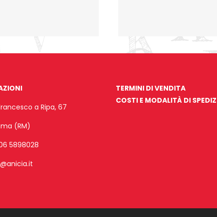
AZIONI
TERMINI DI VENDITA
COSTI E MODALITÀ DI SPEDI
Francesco a Ripa, 67
Roma (RM)
06 5898028
o@anicia.it