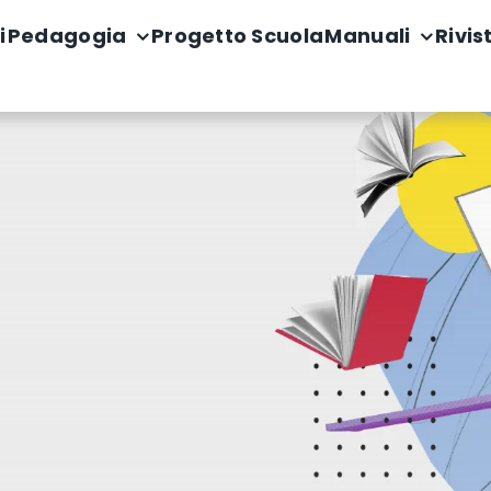
i
Pedagogia
Progetto Scuola
Manuali
Rivis