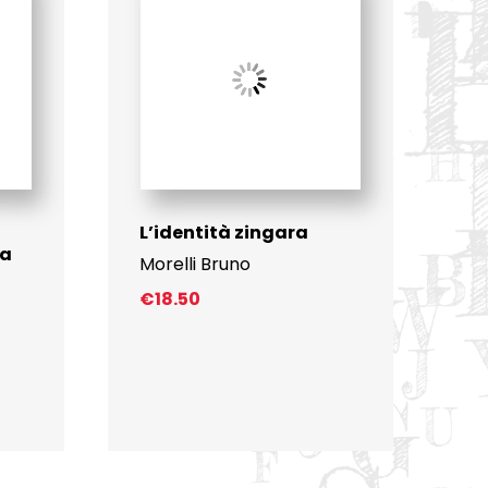
L’identità zingara
ia
Morelli Bruno
€
18.50