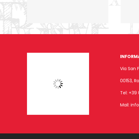
INFORM
Via San 
00153, 
Tel:
+39 
Mail:
inf