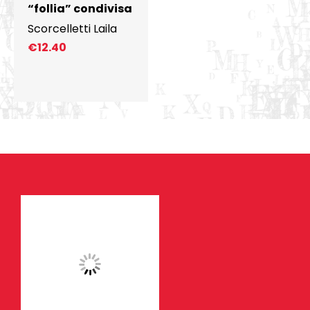
“follia” condivisa
Scorcelletti Laila
€
12.40