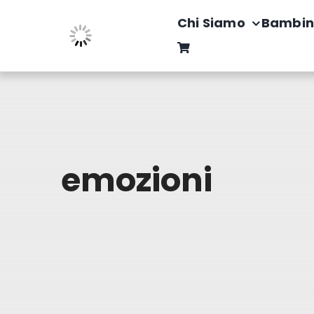
Salta
Chi Siamo
Bambin
al
contenuto
emozioni