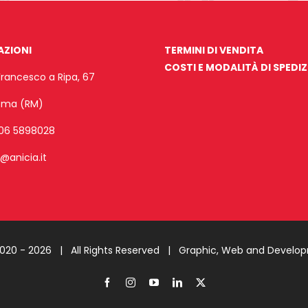
AZIONI
TERMINI DI VENDITA
COSTI E MODALITÀ DI SPEDI
Francesco a Ripa, 67
Roma (RM)
06 5898028
o@anicia.it
2020 -
2026 | All Rights Reserved |
Graphic, Web and Develo
Facebook
Instagram
YouTube
LinkedIn
X