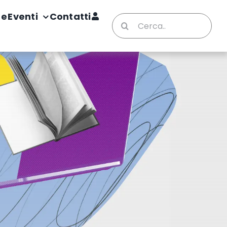
te
Eventi
Contatti
Cerca
per: