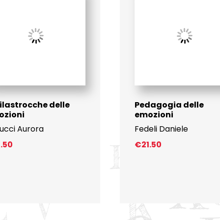
filastrocche delle
Pedagogia delle
ozioni
emozioni
lucci Aurora
Fedeli Daniele
3.50
€
21.50