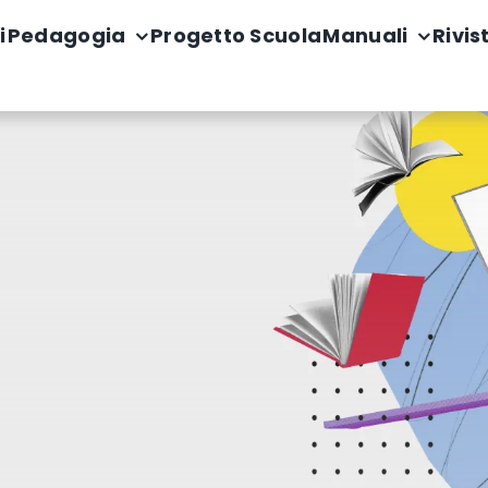
i
Pedagogia
Progetto Scuola
Manuali
Rivis