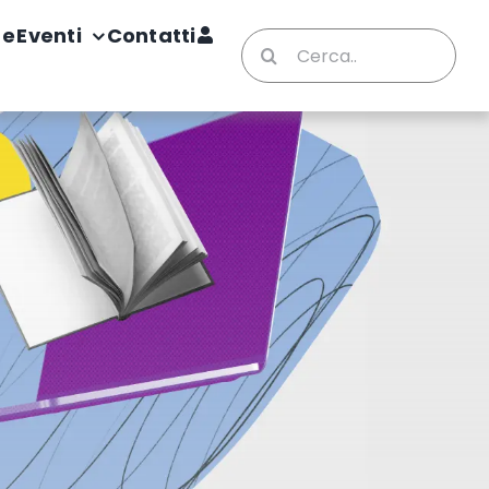
te
Eventi
Contatti
Cerca
per: