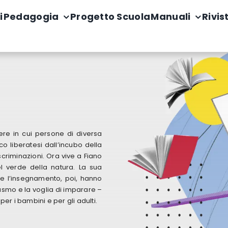
i
Pedagogia
Progetto Scuola
Manuali
Rivis
a
ere in cui persone di diversa
 liberatesi dall’incubo della
criminazioni. Ora vive a Fiano
verde della natura. La sua
ci e l’insegnamento, poi, hanno
iasmo e la voglia di imparare –
per i bambini e per gli adulti.