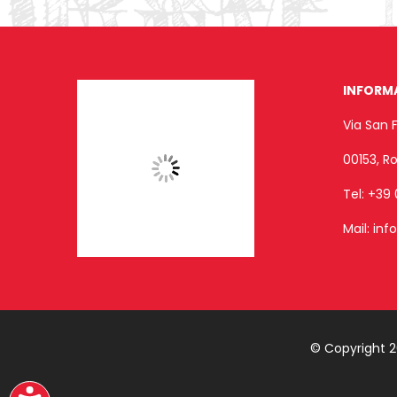
INFORM
Via San 
00153, 
Tel:
+39 
Mail:
inf
© Copyright 