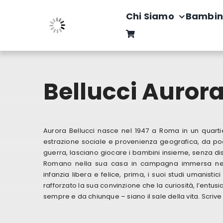
Salta
Chi Siamo
Bambin
al
contenuto
Bellucci Auror
Aurora Bellucci nasce nel 1947 a Roma in un quarti
estrazione sociale e provenienza geografica, da poco
guerra, lasciano giocare i bambini insieme, senza dis
Romano nella sua casa in campagna immersa nel 
infanzia libera e felice, prima, i suoi studi umanisti
rafforzato la sua convinzione che la curiosità, l’entus
sempre e da chiunque – siano il sale della vita. Scrive 