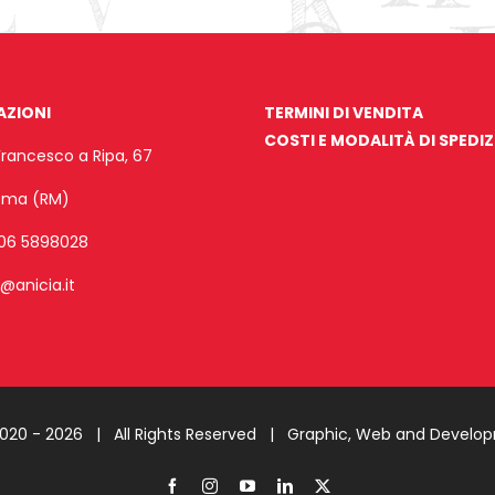
AZIONI
TERMINI DI VENDITA
COSTI E MODALITÀ DI SPEDI
Francesco a Ripa, 67
Roma (RM)
06 5898028
o@anicia.it
2020 -
2026 | All Rights Reserved |
Graphic, Web and Develo
Facebook
Instagram
YouTube
LinkedIn
X