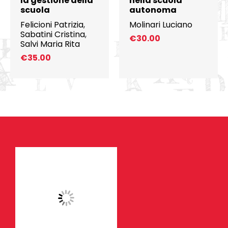
la gestione della
nella scuola
scuola
autonoma
Felicioni Patrizia
,
Molinari Luciano
Sabatini Cristina
,
€
30.00
Salvi Maria Rita
€
35.00