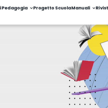
i
Pedagogia
Progetto Scuola
Manuali
Rivis