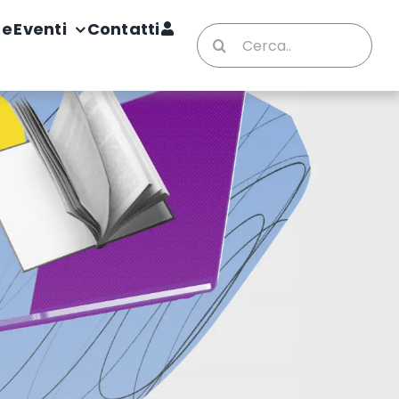
te
Eventi
Contatti
Cerca
per: