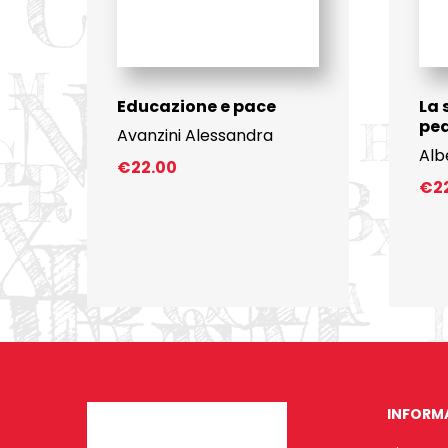
Educazione e pace
La 
pe
Avanzini Alessandra
Alb
€
22.00
€
2
INFORM