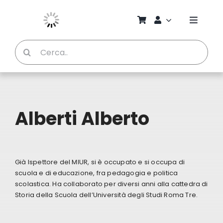
Salta
al
Toggle
contenuto
Naviga
Cerca
Chi S
per:
Bambi
Alberti Alberto
Pedag
Proget
Già Ispettore del MIUR, si è occupato e si occupa di
scuola e di educazione, fra pedagogia e politica
Manual
scolastica. Ha collaborato per diversi anni alla cattedra di
Storia della Scuola dell’Università degli Studi Roma Tre.
Riviste