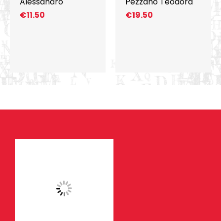
Alessandro
Pezzano Teodora
€
11.50
€
19.50