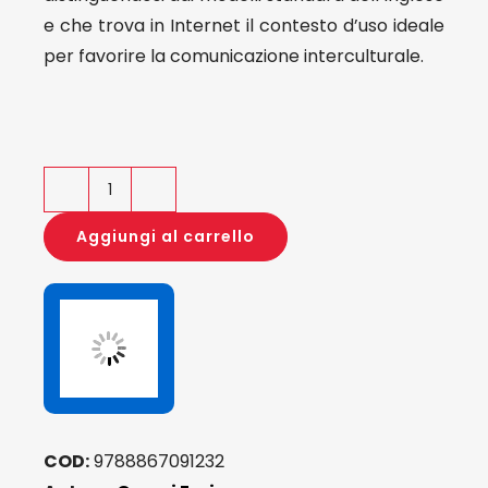
e che trova in Internet il contesto d’uso ideale
per favorire la comunicazione interculturale.
The
Sociocultural
Aggiungi al carrello
Dimension
of
ELF
in
the
English
Classroom
COD:
9788867091232
quantità