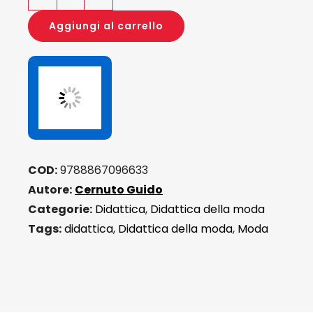
Scoprendo
la
Aggiungi al carrello
Moda
quantità
COD:
9788867096633
Autore:
Cernuto Guido
Categorie:
Didattica
,
Didattica della moda
Tags:
didattica
,
Didattica della moda
,
Moda