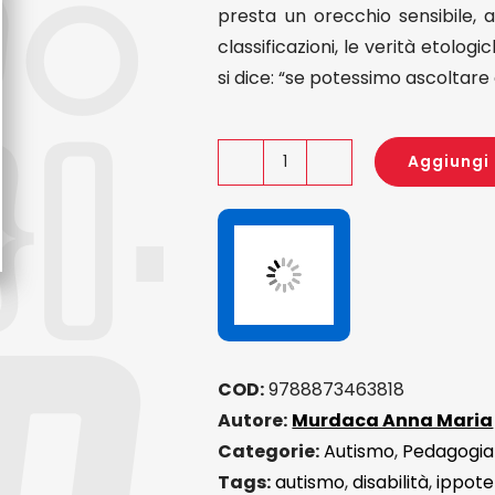
presta un orecchio sensibile, a
classificazioni, le verità etologi
si dice: “se potessimo ascoltare
Aggiungi 
L'approccio
educativo
e
terapeutico
all'autismo
quantità
COD:
9788873463818
Autore:
Murdaca Anna Maria
Categorie:
Autismo
,
Pedagogia
Tags:
autismo
,
disabilità
,
ippote