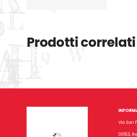
Prodotti correlati
INFORM
Via San 
00153, 