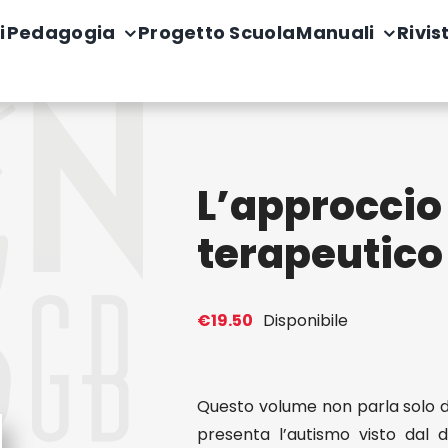
i
Pedagogia
Progetto Scuola
Manuali
Rivis
L’approccio
terapeutico
€
19.50
Disponibile
Questo volume non parla solo d
presenta l’autismo visto dal d