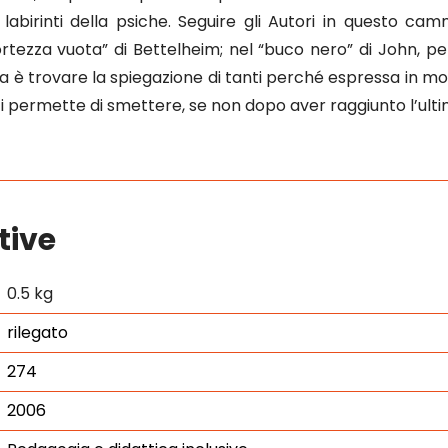
ei labirinti della psiche. Seguire gli Autori in questo
rtezza vuota” di Bettelheim; nel “buco nero” di John, per
a è trovare la spiegazione di tanti perché espressa in mod
 permette di smettere, se non dopo aver raggiunto l’ulti
tive
0.5 kg
rilegato
274
2006