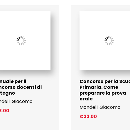
uale per il
Concorso per la Scu
corso docenti di
Primaria. Come
stegno
preparare la prova
orale
delli Giacomo
Mondelli Giacomo
8.00
€
33.00