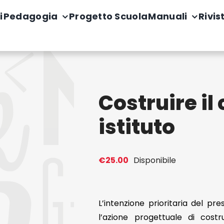
i
Pedagogia
Progetto Scuola
Manuali
Rivis
Costruire il 
istituto
€
25.00
Disponibile
L’intenzione prioritaria del pr
l’azione progettuale di costru