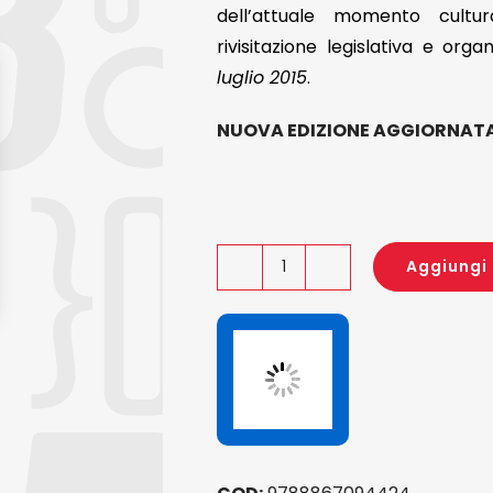
dell’attuale momento cultura
rivisitazione legislativa e org
luglio 2015
.
NUOVA EDIZIONE AGGIORNATA
Aggiungi 
Costruire
il
curricolo
di
istituto
quantità