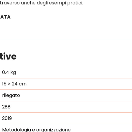
attraverso anche degli esempi pratici.
IATA
tive
0.4 kg
15 × 24 cm
rilegato
288
2019
Metodologia e organizzazione