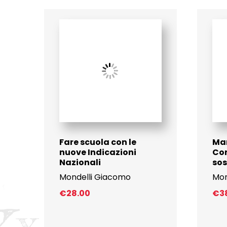
Fare scuola con le
Man
nuove Indicazioni
Con
Nazionali
so
Mondelli Giacomo
Mon
€
28.00
€
3