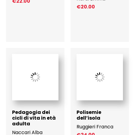
€
22.00
€
20.00
Pedagogia dei
Polisemie
cicli di vita in età
dell’isola
adulta
Ruggieri Franca
Naccari Alba
€
24.00