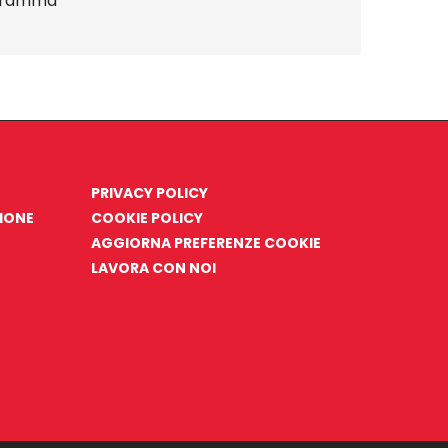
gramma"
PRIVACY POLICY
ZIONE
COOKIE POLICY
AGGIORNA PREFERENZE COOKIE
LAVORA CON NOI