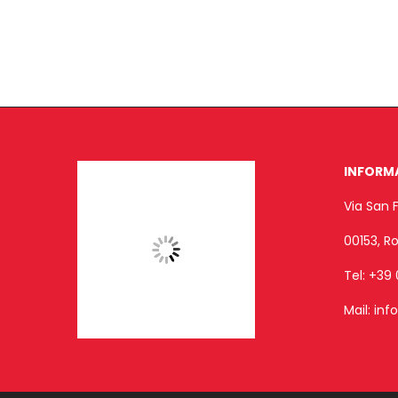
INFORM
Via San 
00153, 
Tel:
+39 
Mail:
inf