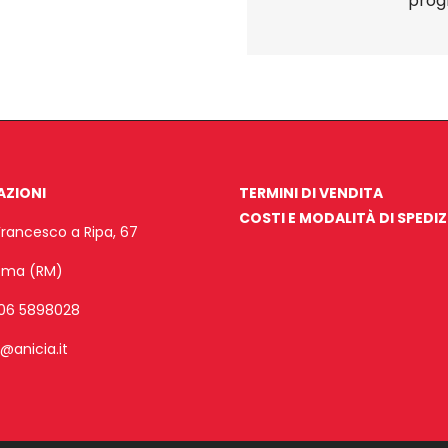
pro
AZIONI
TERMINI DI VENDITA
COSTI E MODALITÀ DI SPEDI
Francesco a Ripa, 67
Roma (RM)
06 5898028
o@anicia.it