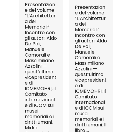
Presentazion
Presentazion
e del volume
e del volume
“L’Architettur
“L’Architettur
a dei
a dei
Memoriali”
Memoriali”
Incontro con
Incontro con
gli autori: Aldo
gli autori: Aldo
De Poli,
De Poli,
Manuele
Manuele
Camorali e
Camorali e
Massimiliano
Massimiliano
Azzolini —
Azzolini —
quest’ultimo
quest’ultimo
vicepresident
vicepresident
e di
e di
ICMEMOHRI, il
ICMEMOHRI, il
Comitato
Comitato
internazional
internazional
e di ICOM sui
e di ICOM sui
musei
musei
memoriali e i
memoriali e i
diritti umani.
diritti umani. Il
Mirko
libro ...