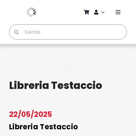
Salta
al
Toggle
contenuto
Naviga
Cerca
Chi S
per:
Bambi
Pedag
Libreria Testaccio
Proget
Manual
22/05/2025
Libreria Testaccio
Riviste