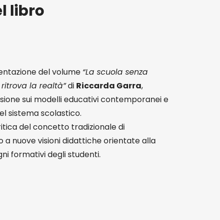
 libro
esentazione del volume
“La scuola senza
itrova la realtà”
di
Riccarda Garra
,
ssione sui modelli educativi contemporanei e
el sistema scolastico.
tica del concetto tradizionale di
 nuove visioni didattiche orientate alla
ni formativi degli studenti.