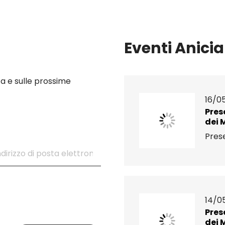
Eventi Anicia
a e sulle prossime
16/0
Pres
dei 
Prese
14/0
Pres
dei 