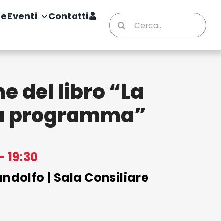
te
Eventi
Contatti
Cerca
per:
e del libro “La
za programma”
- 19:30
ndolfo | Sala Consiliare