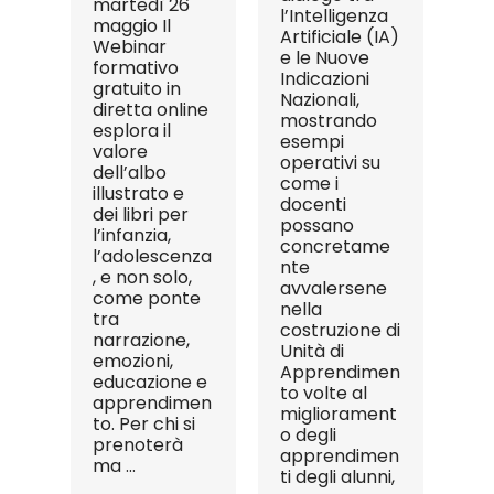
martedì 26
l’Intelligenza
maggio Il
Artificiale (IA)
Webinar
e le Nuove
formativo
Indicazioni
gratuito in
Nazionali,
diretta online
mostrando
esplora il
esempi
valore
operativi su
dell’albo
come i
illustrato e
docenti
dei libri per
possano
l’infanzia,
concretame
l’adolescenza
nte
, e non solo,
avvalersene
come ponte
nella
tra
costruzione di
narrazione,
Unità di
emozioni,
Apprendimen
educazione e
to volte al
apprendimen
migliorament
to. Per chi si
o degli
prenoterà
apprendimen
ma ...
ti degli alunni,