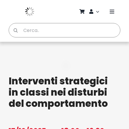
Salta
al
Toggle
contenuto
Naviga
Cerca
Chi S
per:
Bambi
Pedag
Interventi strategici
Proget
in classi nei disturbi
del comportamento
Manual
Riviste