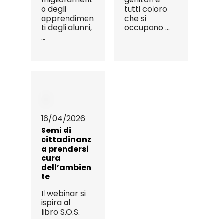
o degli
tutti coloro
apprendimen
che si
ti degli alunni,
occupano ...
...
16/04/2026
Semi di
cittadinanz
a prendersi
cura
dell’ambien
te
Il webinar si
ispira al
libro S.O.S.