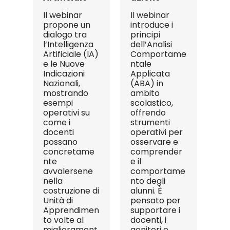
Il webinar
Il webinar
propone un
introduce i
dialogo tra
principi
l’Intelligenza
dell’Analisi
Artificiale (IA)
Comportame
e le Nuove
ntale
Indicazioni
Applicata
Nazionali,
(ABA) in
mostrando
ambito
esempi
scolastico,
operativi su
offrendo
come i
strumenti
docenti
operativi per
possano
osservare e
concretame
comprender
nte
e il
avvalersene
comportame
nella
nto degli
costruzione di
alunni. È
Unità di
pensato per
Apprendimen
supportare i
to volte al
docenti, i
migliorament
genitori e