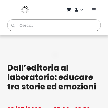
Salta
al
Toggle
contenuto
Naviga
Cerca
Chi S
per:
Bambi
Pedag
Dall’editoria al
Proget
laboratorio: educare
tra storie ed emozioni
Manual
Riviste