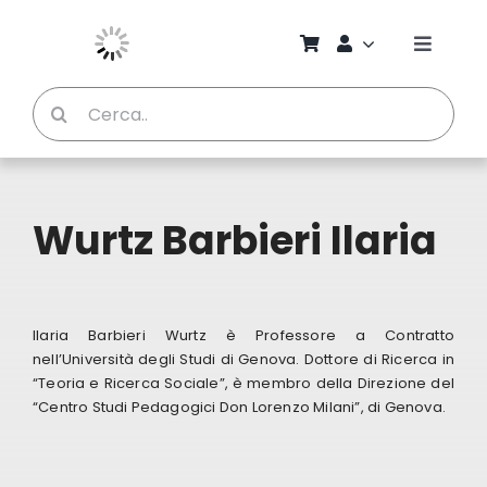
Salta
al
Toggle
contenuto
Naviga
Cerca
Chi S
per:
Bambi
Wurtz Barbieri Ilaria
Pedag
Proget
Ilaria Barbieri Wurtz è Professore a Contratto
nell’Università degli Studi di Genova. Dottore di Ricerca in
“Teoria e Ricerca Sociale”, è membro della Direzione del
Manual
“Centro Studi Pedagogici Don Lorenzo Milani”, di Genova.
Riviste