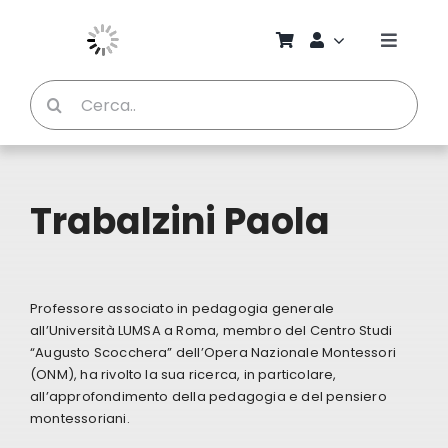
Salta
al
Toggle
contenuto
Naviga
Cerca
Chi S
per:
Bambi
Trabalzini Paola
Pedag
Proget
Professore associato in pedagogia generale
all’Università LUMSA a Roma, membro del Centro Studi
“Augusto Scocchera” dell’Opera Nazionale Montessori
Manual
(ONM), ha rivolto la sua ricerca, in particolare,
all’approfondimento della pedagogia e del pensiero
montessoriani.
Riviste