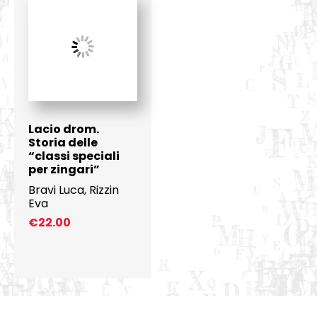
Lacio drom.
Storia delle
“classi speciali
per zingari”
Bravi Luca
,
Rizzin
Eva
€
22.00