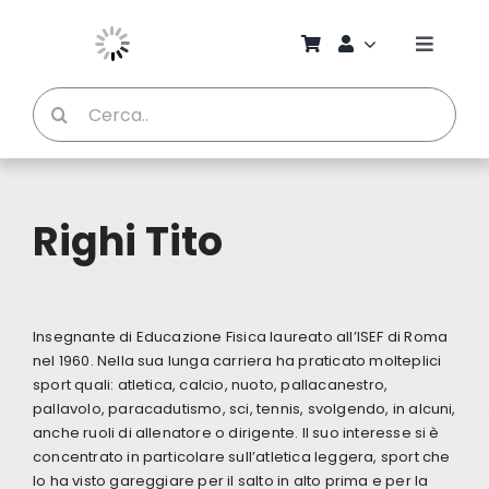
Salta
al
Toggle
contenuto
Naviga
Cerca
Chi S
per:
Bambi
Righi Tito
Pedag
Proget
Insegnante di Educazione Fisica laureato all’ISEF di Roma
nel 1960. Nella sua lunga carriera ha praticato molteplici
sport quali: atletica, calcio, nuoto, pallacanestro,
Manual
pallavolo, paracadutismo, sci, tennis, svolgendo, in alcuni,
anche ruoli di allenatore o dirigente. Il suo interesse si è
concentrato in particolare sull’atletica leggera, sport che
Riviste
lo ha visto gareggiare per il salto in alto prima e per la