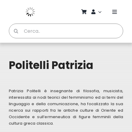
Salta
al
Toggle
contenuto
Naviga
Cerca
Chi S
per:
Bambi
Politelli Patrizia
Pedag
Proget
Patrizia Politelli è insegnante di filosofia, musicista,
interessata ai nodi teorici del femminismo ed ai temi del
linguaggio e della comunicazione, ha focalizzato la sua
Manual
ricerca sui rapporti fra le antiche culture di Oriente ed
Occidente e sull’ermeneutica di figure femminili della
cultura greca classica.
Riviste