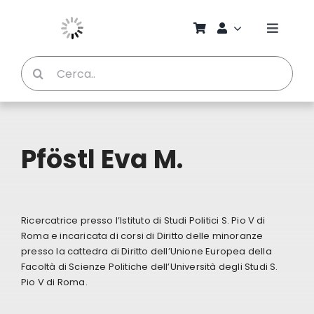
Salta
al
Toggle
contenuto
Naviga
Cerca
Chi S
per:
Bambi
Pföstl Eva M.
Pedag
Proget
Ricercatrice presso l’Istituto di Studi Politici S. Pio V di
Roma e incaricata di corsi di Diritto delle minoranze
Manual
presso la cattedra di Diritto dell’Unione Europea della
Facoltà di Scienze Politiche dell’Università degli Studi S.
Pio V di Roma.
Riviste