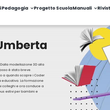
i
Pedagogia
Progetto Scuola
Manuali
Rivis
 Umberta
 Dalla modellazione 3D alla
passo è stato breve.
no a quando scopre i Coder
a educativa. La formazione
ani colleghi e ora conduce a
us estivi per bambini e