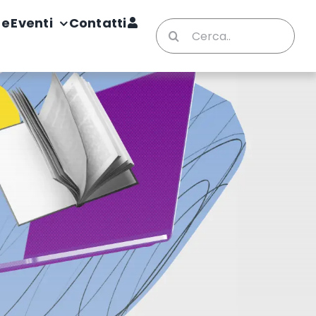
te
Eventi
Contatti
Cerca
per: