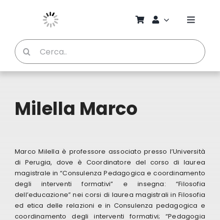
Salta
al
Toggle
contenuto
Naviga
Cerca
Chi S
per:
Bambi
Milella Marco
Pedag
Proget
Marco Milella è professore associato presso l’Università
di Perugia, dove è Coordinatore del corso di laurea
magistrale in “Consulenza Pedagogica e coordinamento
Manual
degli interventi formativi” e insegna: “Filosofia
dell’educazione” nei corsi di laurea magistrali in Filosofia
ed etica delle relazioni e in Consulenza pedagogica e
Riviste
coordinamento degli interventi formativi; “Pedagogia