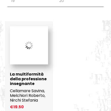
La multiformità
della professione
insegnante
Cellamare Savina
,
Melchiori Roberto
,
Nirchi Stefania
€
19.50