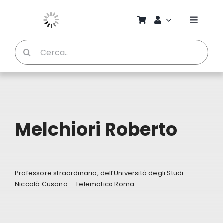
Salta
al
Toggle
contenuto
Naviga
Cerca
Chi S
per:
Bambi
Pedag
Melchiori Roberto
Proget
Professore straordinario, dell’Università degli Studi
Manual
Niccolò Cusano – Telematica Roma.
Riviste