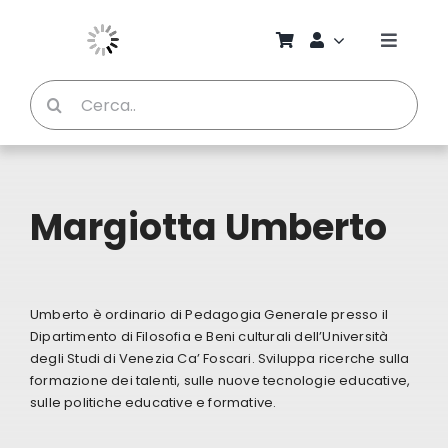
Salta
al
Toggle
contenuto
Naviga
Cerca
Chi S
per:
Bambi
Margiotta Umberto
Pedag
Proget
Umberto è ordinario di Pedagogia Generale presso il
Dipartimento di Filosofia e Beni culturali dell’Università
Manual
degli Studi di Venezia Ca’ Foscari. Sviluppa ricerche sulla
formazione dei talenti, sulle nuove tecnologie educative,
sulle politiche educative e formative.
Riviste