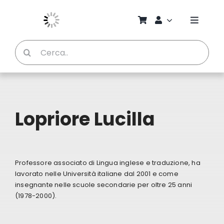
Salta
al
Toggle
contenuto
Naviga
Cerca
Chi S
per:
Bambi
Lopriore Lucilla
Pedag
Proget
Professore associato di Lingua inglese e traduzione, ha
lavorato nelle Università italiane dal 2001 e come
Manual
insegnante nelle scuole secondarie per oltre 25 anni
(1978-2000).
Riviste