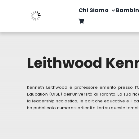
Salta
Chi Siamo
Bambin
al
contenuto
Leithwood Ken
Kenneth Leithwood è professore emerito presso l’Ont
Education (OISE) dell’Università di Toronto. La sua ric
la leadership scolastica, le politiche educative e il
ha pubblicato numerosi articoli e libri su queste temat