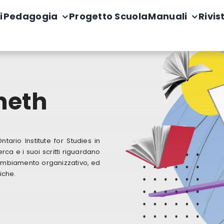
i
Pedagogia
Progetto Scuola
Manuali
Rivis
neth
ario Institute for Studies in
erca e i suoi scritti riguardano
 cambiamento organizzativo, ed
iche.