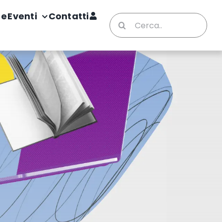
te
Eventi
Contatti
Cerca
per: