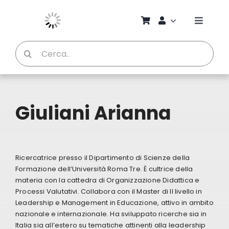
Salta
al
Toggle
contenuto
Naviga
Cerca
Chi S
per:
Bambi
Giuliani Arianna
Pedag
Proget
Ricercatrice presso il Dipartimento di Scienze della
Formazione dell’Università Roma Tre. È cultrice della
materia con la cattedra di Organizzazione Didattica e
Manual
Processi Valutativi. Collabora con il Master di II livello in
Leadership e Management in Educazione, attivo in ambito
nazionale e internazionale. Ha sviluppato ricerche sia in
Riviste
Italia sia all’estero su tematiche attinenti alla leadership