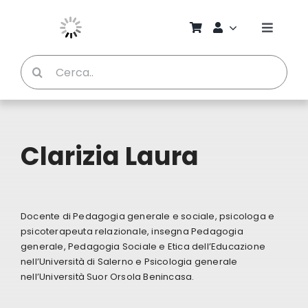
Salta
al
Toggle
contenuto
Naviga
Cerca
Chi S
per:
Bambi
Clarizia Laura
Pedag
Proget
Docente di Pedagogia generale e sociale, psicologa e
psicoterapeuta relazionale, insegna Pedagogia
Manual
generale, Pedagogia Sociale e Etica dell’Educazione
nell’Università di Salerno e Psicologia generale
nell’Università Suor Orsola Benincasa.
Riviste