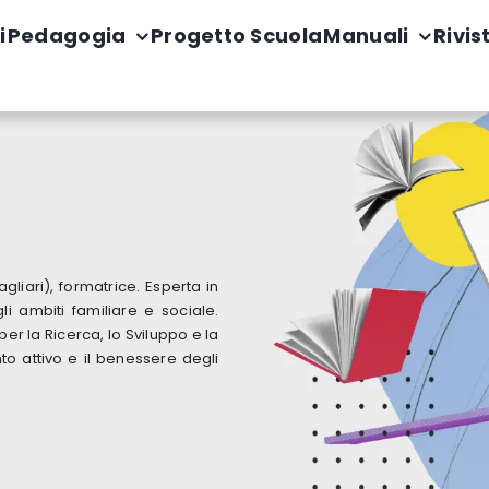
i
Pedagogia
Progetto Scuola
Manuali
Rivis
gliari), formatrice. Esperta in
gli ambiti familiare e sociale.
per la Ricerca, lo Sviluppo e la
to attivo e il benessere degli