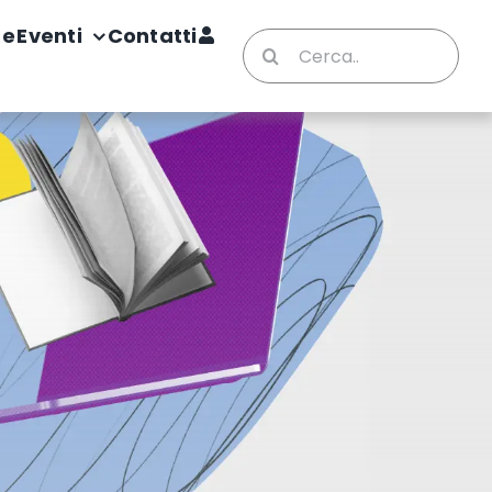
te
Eventi
Contatti
Cerca
per: