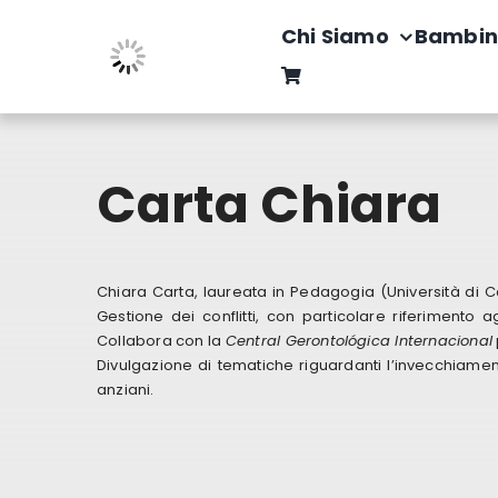
Salta
Chi Siamo
Bambin
al
contenuto
Carta Chiara
Chiara Carta, laureata in Pedagogia (Università di Ca
Gestione dei conflitti, con particolare riferimento a
Collabora con la
Central Gerontológica Internacional
Divulgazione di tematiche riguardanti l’invecchiamen
anziani.