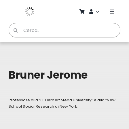
Salta
al
Toggle
contenuto
Naviga
Cerca
Chi S
per:
Bambi
Pedag
Bruner Jerome
Proget
Professore alla “G. Herbert Mead University” e alla “New
Manual
School Social Research di New York.
Riviste