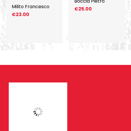
Boccia Pietro
Milito Francesco
€
25.00
€
23.00