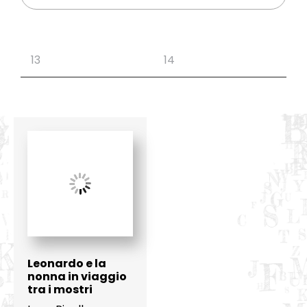
Leonardo e la
nonna in viaggio
tra i mostri