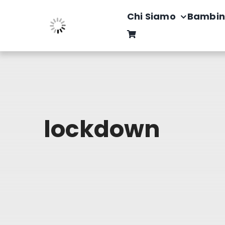
Salta
Chi Siamo
Bambin
al
contenuto
lockdown