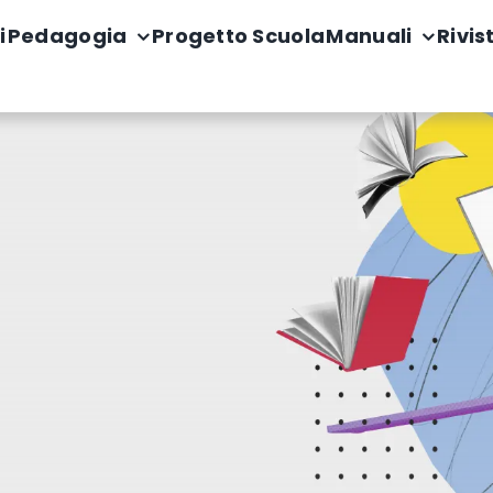
i
Pedagogia
Progetto Scuola
Manuali
Rivis