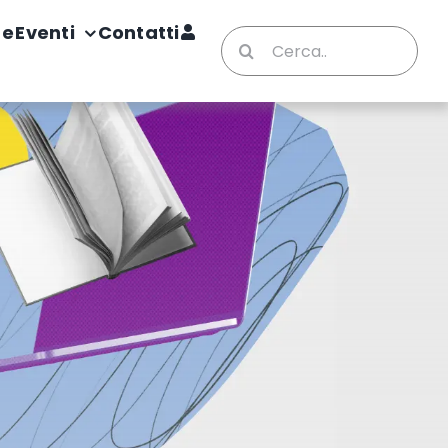
te
Eventi
Contatti
Cerca
per: