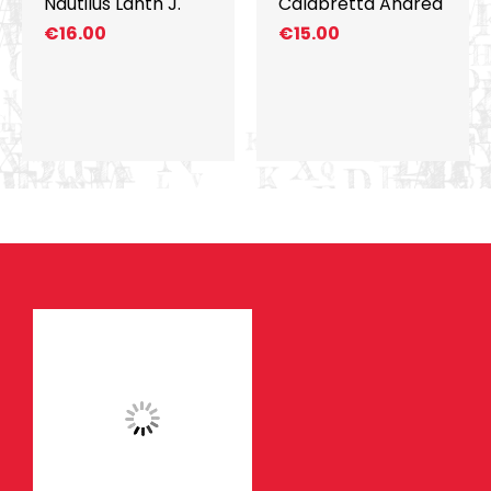
Nautilus Lanth J.
Calabretta Andrea
€
16.00
€
15.00