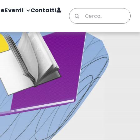
te
Eventi
Contatti
Cerca
per: