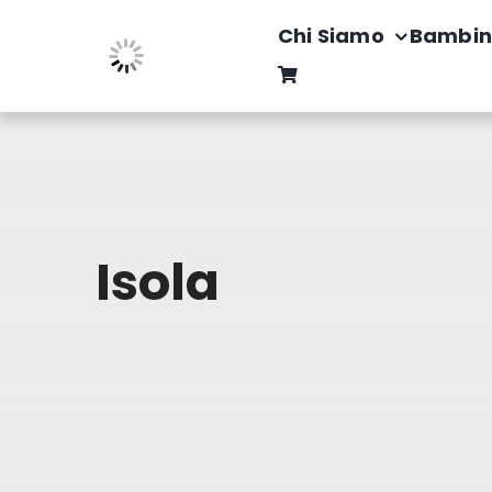
Salta
Chi Siamo
Bambin
al
contenuto
Isola