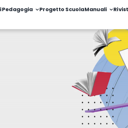
i
Pedagogia
Progetto Scuola
Manuali
Rivis