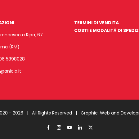
AZIONI
TERMINI DI VENDITA
COSTI E MODALITÀ DI SPEDI
Francesco a Ripa, 67
Roma (RM)
06 5898028
o@anicia.it
2020 -
2026 | All Rights Reserved |
Graphic, Web and Develo
Facebook
Instagram
YouTube
LinkedIn
X