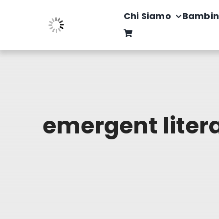
Salta
Chi Siamo
Bambin
al
contenuto
emergent liter