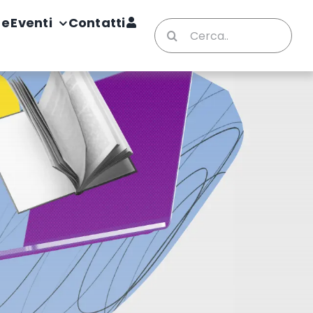
te
Eventi
Contatti
Cerca
per: