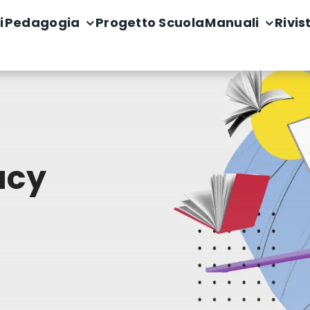
i
Pedagogia
Progetto Scuola
Manuali
Rivis
acy