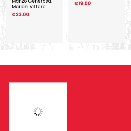
Manzo Generosa
,
€
19.00
Mariani Vittore
€
23.00