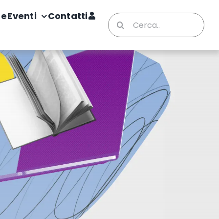
te
Eventi
Contatti
Cerca
per: