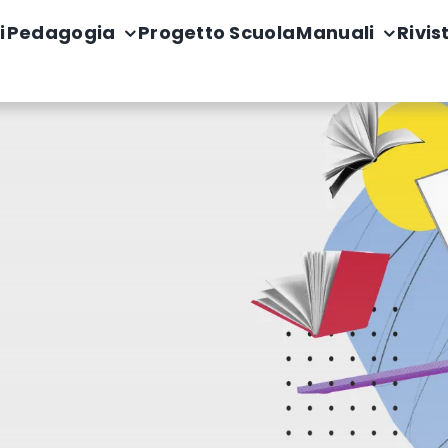
i
Pedagogia
Progetto Scuola
Manuali
Rivis