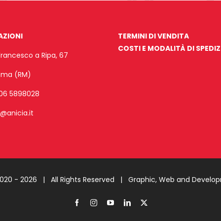
AZIONI
TERMINI DI VENDITA
COSTI E MODALITÀ DI SPEDI
Francesco a Ripa, 67
Roma (RM)
06 5898028
o@anicia.it
2020 -
2026 | All Rights Reserved |
Graphic, Web and Develo
Facebook
Instagram
YouTube
LinkedIn
X